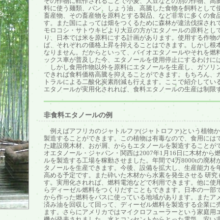
その作物に転作されることで小麦、大豆などの別の作物、高
料に使う麺類、パン、しょう油、高騰した食物を飼料として
ち…
畜産物、その畜産物を原料とする製品、など非常に多くの食
す。また国によっては畑をつくるために森林が違法伐採され
モロコシ・サトウキビより大豆の方がエタノールの原料とし
り、日本では米を原料にする計画があります。使用する作物
ば、それぞれの価格上昇を抑えることはできます。しかし根
なりません。だからといって、バイオエタノールやそれを燃
ックス車が普及した今、エタノールを使用停止にするわけに
しかし食用作物以外を原料にエタノールを生産し、ガソリ
できれば食料価格高騰を抑えることができます。もちろん、
トラルによる二酸化炭素削減も行えます。ここで紹介してい
エタノールが実用化されれば、食料エタノールの生産は制限
非食料エタノールの例
例えばアフリカのジャトルファ(ジャトロファ)という植物
製造することができます。この植物は有毒なので、食用には
た建設廃木材、おが屑、からもエタノールを製造することが
オエタノール・ジャパン・関西は2007年1月16日に木材から
ルを製造する工場を稼動させました。年間で4万8000tの廃材か
タノールを生産できます。今後、設備を拡大し、生産能力を年間
高める予定です。また砕いた木材から水素を発生させる 研究
す。実用化されれば、燃料電池などで利用できます。他に使
らディーゼル燃料をつくりだすこともできます。日本の一部
から作った燃料をバスに使っている地域があります。またア
済み油を回収して回って、ディーゼル燃料を製造する企業に
ます。さらにアメリカではマイクロフューラーという家庭用
機が発表されました。水とコンセントからとった電気、安い