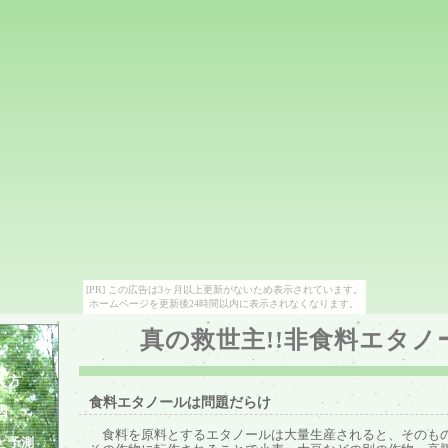
[PR] この広告は3ヶ月以上更新がないため表示されています。
ホームページを更新後24時間以内に表示されなくなります。
真の救世主!!非食料エタノ
ジ
え方
食料エタノールは問題だらけ
因
食料を原料とするエタノールは大量生産されると、そのも
と予測