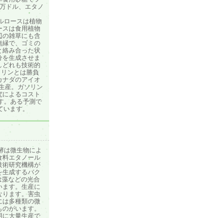
1万ドル、エタノ
ルロースは植物
ースは食用植物
辺の雑草にも含
無縁で、ゴミの
と絡み合った状
分を生成させま
しどれも技術的
ソリンとは勝負
カナダのアイオ
く生産。ガソリン
究によるコスト
す。ある予測で
ています。
酵は微生物によ
食料エタノール
技術研究機構が
を生成するバク
では藻などの光合
います。生産に
なります。害虫
には多種類の微
ものがいます。
用に大量生産で