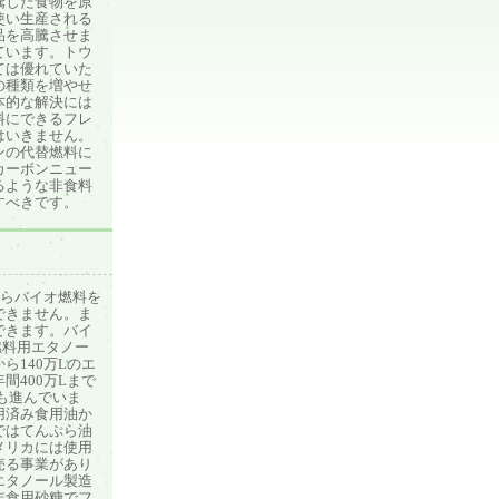
騰した食物を原
使い生産される
品を高騰させま
ています。トウ
ては優れていた
の種類を増やせ
本的な解決には
料にできるフレ
はいきません。
ンの代替燃料に
カーボンニュー
るような非食料
すべきです。
からバイオ燃料を
できません。ま
できます。バイ
燃料用エタノー
ら140万Lのエ
400万Lまで
も進んでいま
用済み食用油か
ではてんぷら油
メリカには使用
売る事業があり
エタノール製造
非食用砂糖でフ