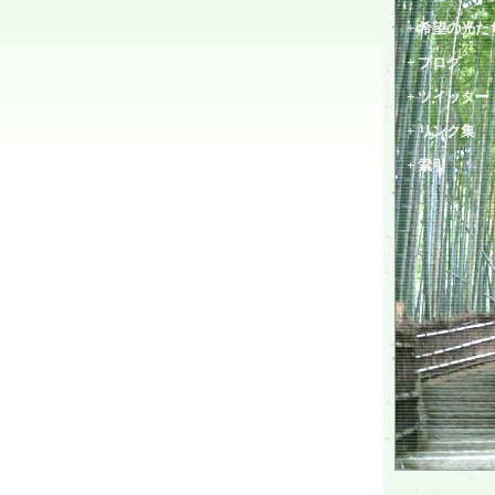
+ 希望の光た
+ ブログ
+ ツイッター
+ リンク集
+ 索引