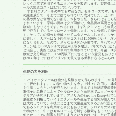
レックス車で利用できるエタノールを製造します。製造機は
ールの製造コストは3.78Lで1ドルです。
非食料エタノールの中でも本命なのがセルロースです。セ
の繊維成分で、今までは捨てられていた成分でした。セルロ
の茎や葉など食用でない部分、木材や古紙、さらにはそこら
まれています。原料の価格はタダ同然で、食品価格高騰とも
削減にもなりそうです。作るには、まずリグニンという物質
態で存在しているセルロースを分離します。次に分解して糖
す。そしてこの糖分を発酵させてエタノールにします。しか
に難しく、大ざっぱな予想生産コストは1L500円になり、ガ
になりません。なので、さらなる研究が必要です。それでも
ジェン社は4000万ドルで実証用工場を建設。2年で25万L近
と混合し、実際に政府の車両で利用されています。今後、研
削減は充分可能で、1L50円以下にできるという意見もありま
は2030年までにはガソリンに対抗できる燃料になるとみられ
生物の力を利用
バイオエタノールは糖分を発酵させて作られます。この発
って行われます。この微生物の力を今まで以上に利用し、非
を生産しようという研究もあります。日本では地球環境産業
遺伝子組み換えによってセルロースから高効率でエタノール
テリアが研究されています。アメリカのSapphire Energy社
成生物を利用してバイオエタノールを生産する研究が進んで
は成功していて、今後はどこまで大量生産できるかが問題と
であるシロアリを利用する研究もあります。シロアリの体内
生物がいて、中にはセルロースを分解する酵素をもっている
何とかしてその酵素を利用しようというわけです。ただ工業