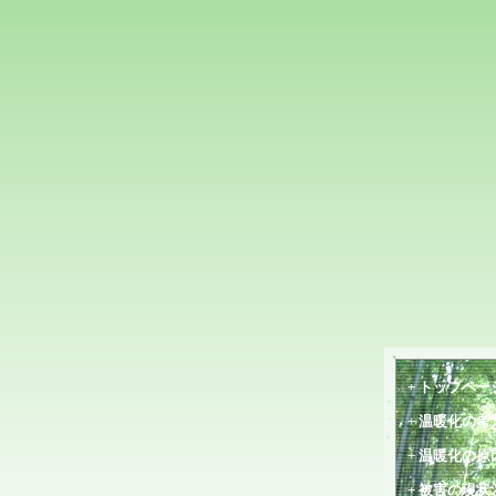
+ トップペー
+ 温暖化の考
+ 温暖化の原
+ 被害の現状